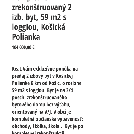
zrekonštruovaný 2
izb. byt, 59 m2 s
loggiou, Košická
Polianka
Price
104 000,00 €
ReaL Vám exkluzívne ponúka na
predaj 2 izbový byt v Košickej
Polianke 6 km od Košíc, o rozlohe
59 m2 s loggiou. Byt je na 3/4
posch. zrekonštruovaného
bytového domu bez výťahu,
orientovaný na V/J. V obci je
kompletná občianska vybavenosť:
obchody, škôlka, škola... Byt je po
kompletnej rekonštrukcii.