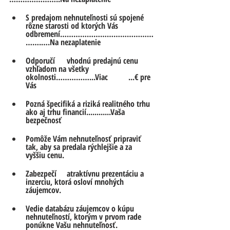
S predajom nehnuteľnosti sú spojené 
rôzne starosti od ktorých Vás 	
odbremení……………………………………
…….….Na nezaplatenie
Odporučí 	vhodnú predajnú cenu 
vzhľadom na všetky 
okolnosti……………...Viac 	...€ pre 
Vás
Pozná špecifiká a riziká realitného trhu 
ako aj trhu financií............Vaša 
bezpečnosť
Pomôže Vám nehnuteľnosť pripraviť 
tak, aby sa predala rýchlejšie a za 
vyššiu cenu.
Zabezpečí	atraktívnu prezentáciu a 
inzerciu, ktorá osloví mnohých 
záujemcov.
Vedie databázu záujemcov o kúpu 
nehnuteľností, ktorým v prvom rade 
ponúkne Vašu nehnuteľnosť.