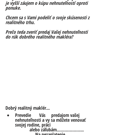
je vyšší záujem o kúpu nehnuteľností oproti 
ponuke.
Chcem sa s Vami podeliť o svoje skúsenosti z 
realitného trhu.
Prečo teda zveriť predaj Vašej nehnuteľnosti 
do rúk dobrého realitného makléra?
Dobrý realitný maklér...
Prevedie	Vás 	predajom vašej 
nehnuteľnosti a vy sa môžete venovať 
svojej rodine, práci 
		alebo záľubám………………...
…………………..Na nezaplatenie		