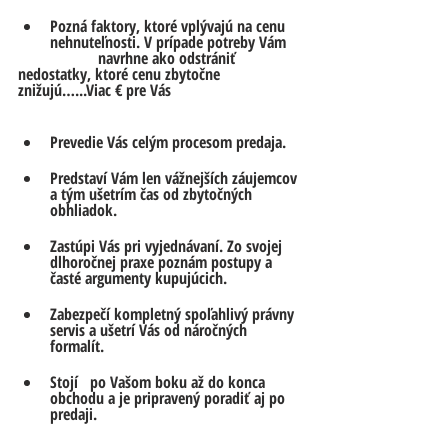
Pozná faktory, ktoré vplývajú na cenu 
nehnuteľnosti. V prípade potreby Vám
		navrhne ako odstrániť 
nedostatky, ktoré cenu zbytočne 
znižujú…...Viac € pre Vás
Prevedie Vás celým procesom predaja. 
Predstaví Vám len vážnejších záujemcov 
a tým ušetrím čas od zbytočných 
obhliadok.
Zastúpi Vás pri vyjednávaní. Zo svojej 
dlhoročnej praxe poznám postupy a 
časté argumenty kupujúcich.
Zabezpečí kompletný spoľahlivý právny 
servis a ušetrí Vás od náročných 
formalít.
Stojí	po Vašom boku až do konca 
obchodu a je pripravený poradiť aj po 
predaji.